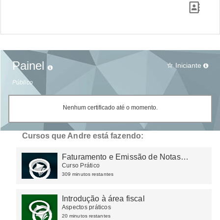
Painel
Iniciante
star_border
Público
Nenhum certificado até o momento.
Cursos que Andre está fazendo:
Faturamento e Emissão de Notas
Fiscais
Curso Prático
309 minutos restantes
Introdução à área fiscal
Aspectos práticos
20 minutos restantes