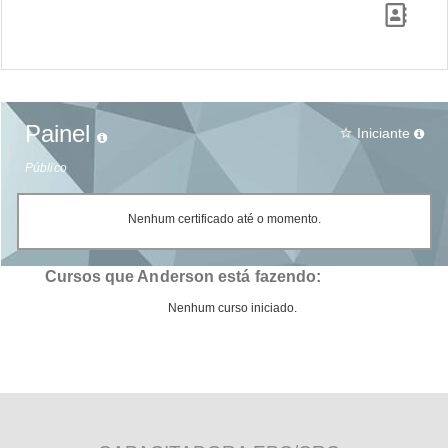
Painel
Iniciante
star_border
Público
Nenhum certificado até o momento.
Cursos que Anderson está fazendo:
Nenhum curso iniciado.