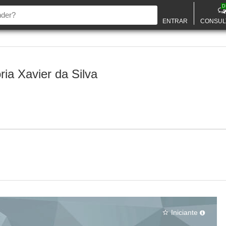
D
ENTRAR
CONSUL
ria Xavier da Silva
Iniciante
star_border