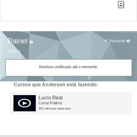
Painel
Iniciante
star_border
Público
Nenhum certificado até o momento.
Cursos que Anderson está fazendo:
Lucro Real
Curso Prático
301 minutos restantes