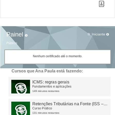
Painel
Iniciante
star_border
Público
Nenhum certificado até o momento.
Cursos que Ana Paula está fazendo:
ICMS: regras gerais
Fundamentos e aplicações
149 minutos restantes
Retenções Tributárias na Fonte (ISS –
IRRF – CSRF – INSS)
Curso Prático
131 minutos restantes