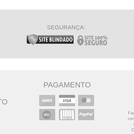
SEGURANÇA:
PAGAMENTO
TO
Faç
con
C