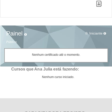
Painel
Iniciante
star_border
Público
Nenhum certificado até o momento.
Cursos que Ana Julia está fazendo:
Nenhum curso iniciado.