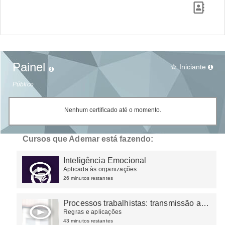
Painel
Iniciante
star_border
Público
Nenhum certificado até o momento.
Cursos que Ademar está fazendo:
Inteligência Emocional
Aplicada às organizações
26 minutos restantes
Processos trabalhistas: transmissão ao
eSocial
Regras e aplicações
43 minutos restantes