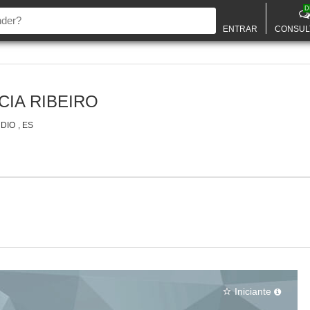
D
ENTRAR
CONSUL
CIA RIBEIRO
IO , ES
Iniciante
star_border