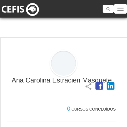
Toggle
navigatio
Ana Carolina Estracieri Masquete
share
0
CURSOS CONCLUÍDOS