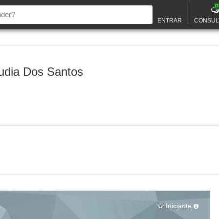
D
ENTRAR
CONSUL
udia Dos Santos
Iniciante
star_border