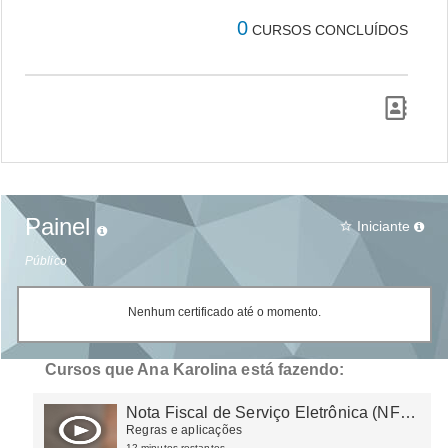
0
CURSOS CONCLUÍDOS
Painel
Iniciante
star_border
Público
Nenhum certificado até o momento.
Cursos que Ana Karolina está fazendo:
Nota Fiscal de Serviço Eletrônica (NFS-
e): Padrão Nacional e emissão
Regras e aplicações
12 minutos restantes