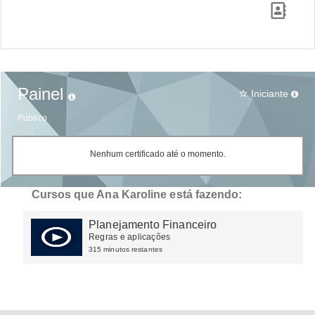
Painel
Iniciante
star_border
Público
Nenhum certificado até o momento.
Cursos que Ana Karoline está fazendo:
Planejamento Financeiro
Regras e aplicações
315 minutos restantes