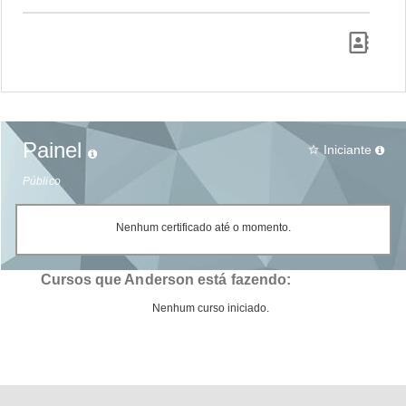
Painel
Iniciante
star_border
Público
Nenhum certificado até o momento.
Cursos que Anderson está fazendo:
Nenhum curso iniciado.