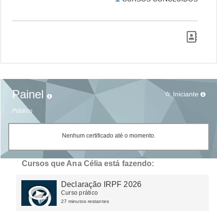
Painel
Iniciante
star_border
Público
Nenhum certificado até o momento.
Cursos que Ana Célia está fazendo:
Declaração IRPF 2026
Curso prático
27 minutos restantes