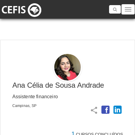
Toggle
navigatio
Ana Célia de Sousa Andrade
Assistente financeiro
Campinas, SP
share
1
CURSOS CONCLUÍDOS