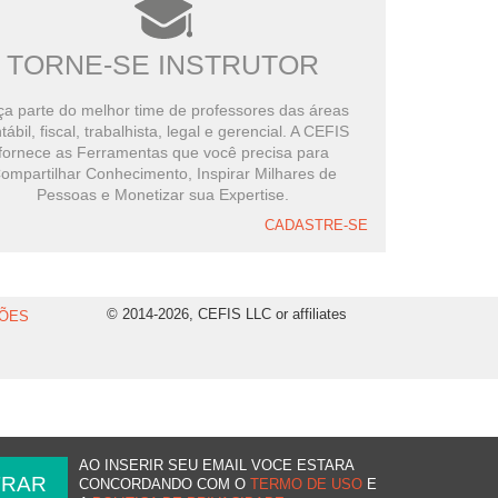
TORNE-SE INSTRUTOR
a parte do melhor time de professores das áreas
tábil, fiscal, trabalhista, legal e gerencial. A CEFIS
fornece as Ferramentas que você precisa para
ompartilhar Conhecimento, Inspirar Milhares de
Pessoas e Monetizar sua Expertise.
CADASTRE-SE
© 2014-2026, CEFIS LLC or affiliates
ÕES
AO INSERIR SEU EMAIL VOCE ESTARA
CONCORDANDO COM O
TERMO DE USO
E