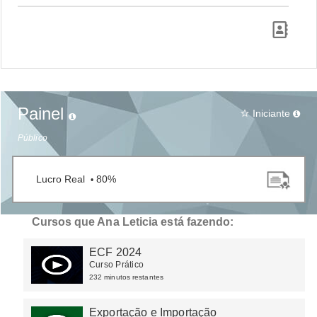
Painel
Iniciante
star_border
Público
Lucro Real
80%
•
Cursos que Ana Leticia está fazendo:
ECF 2024
Curso Prático
232 minutos restantes
Exportação e Importação