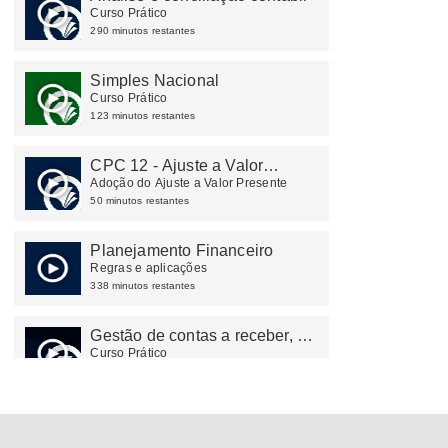
Curso Prático
290 minutos restantes
Simples Nacional
Curso Prático
123 minutos restantes
CPC 12 - Ajuste a Valor
Presente (Atualizado
Adoção do Ajuste a Valor Presente
Março/24)
50 minutos restantes
Planejamento Financeiro
Regras e aplicações
338 minutos restantes
Gestão de contas a receber, a
pagar e tesouraria
Curso Prático
122 minutos restantes