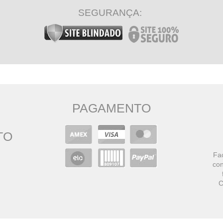
SEGURANÇA:
PAGAMENTO
TO
Faç
con
C