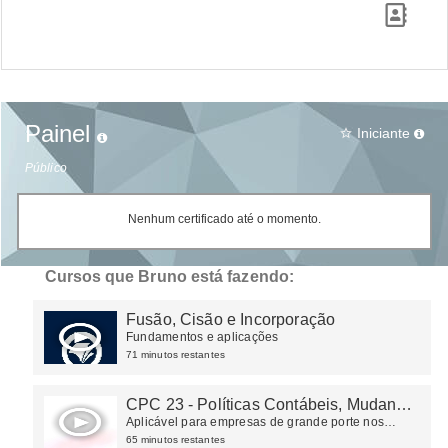
Painel
Iniciante
star_border
Público
Nenhum certificado até o momento.
Cursos que Bruno está fazendo:
Fusão, Cisão e Incorporação
Fundamentos e aplicações
71 minutos restantes
CPC 23 - Políticas Contábeis, Mudança
de Estimativa e Retificação de Erro
Aplicável para empresas de grande porte nos
termos da Lei 11.638/07
65 minutos restantes