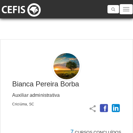
Toggle
navigatio
Bianca Pereira Borba
Auxiliar administrativa
Criciúma, SC
share
7
CURSOS CONCLUÍDOS