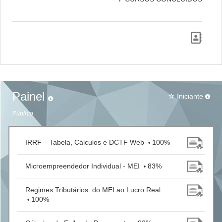
Painel
Iniciante
star_border
Público
IRRF – Tabela, Cálculos e DCTF Web
100%
•
Microempreendedor Individual - MEI
83%
•
Regimes Tributários: do MEI ao Lucro Real
100%
•