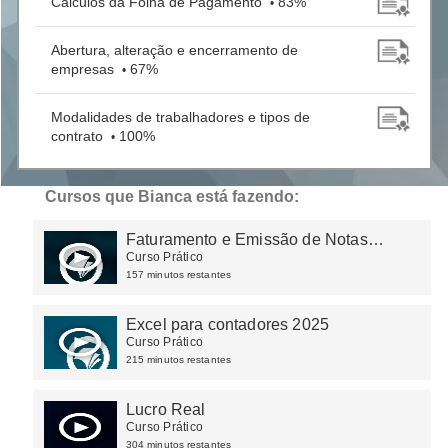
Cálculos da Folha de Pagamento
83%
•
Abertura, alteração e encerramento de
empresas
67%
•
Modalidades de trabalhadores e tipos de
contrato
100%
•
Cursos que Bianca está fazendo:
Faturamento e Emissão de Notas
Fiscais
Curso Prático
157 minutos restantes
Excel para contadores 2025
Curso Prático
215 minutos restantes
Lucro Real
Curso Prático
304 minutos restantes