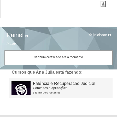
Painel
Iniciante
star_border
Público
Nenhum certificado até o momento.
Cursos que Ana Julia está fazendo:
Falência e Recuperação Judicial
Conceitos e aplicações
135 minutos restantes