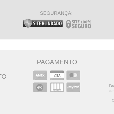
SEGURANÇA:
PAGAMENTO
TO
Faç
con
C