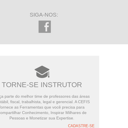
Curso Prático
285 minutos restantes
SIGA-NOS:
Tributação na construção Civil:
método POC (Percentage of
Reconhecimento de Receita com base
Completion)
no percentual de obra concluída
75 minutos restantes
Contabilidade Rural
Curso Prático
126 minutos restantes
Demonstrações Contábeis
Curso Prático
TORNE-SE INSTRUTOR
322 minutos restantes
a parte do melhor time de professores das áreas
tábil, fiscal, trabalhista, legal e gerencial. A CEFIS
fornece as Ferramentas que você precisa para
ompartilhar Conhecimento, Inspirar Milhares de
Pessoas e Monetizar sua Expertise.
CADASTRE-SE