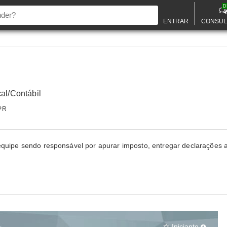
D
ENTRAR
CONSUL
cal/Contábil
 PR
quipe sendo responsável por apurar imposto, entregar declarações a
Iniciante
star_border