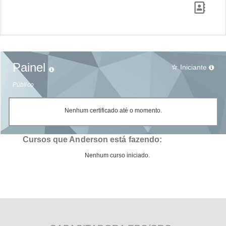
Painel
Iniciante
star_border
Público
Nenhum certificado até o momento.
Cursos que Anderson está fazendo:
Nenhum curso iniciado.