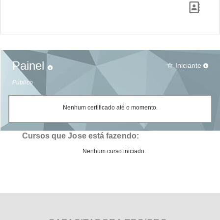
Painel
Iniciante
star_border
Público
Nenhum certificado até o momento.
Cursos que Jose está fazendo:
Nenhum curso iniciado.