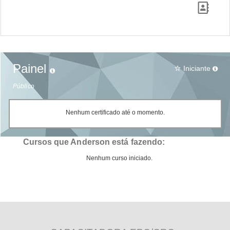
Painel
Iniciante
star_border
Público
Nenhum certificado até o momento.
Cursos que Anderson está fazendo:
Nenhum curso iniciado.