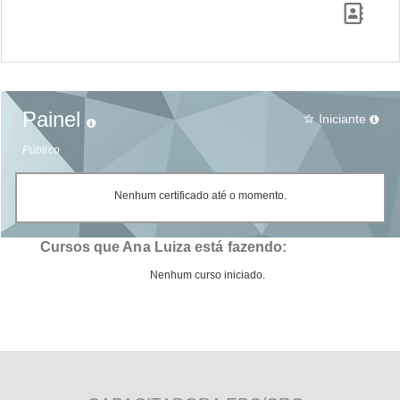
Painel
Iniciante
star_border
Público
Nenhum certificado até o momento.
Cursos que Ana Luiza está fazendo:
Nenhum curso iniciado.