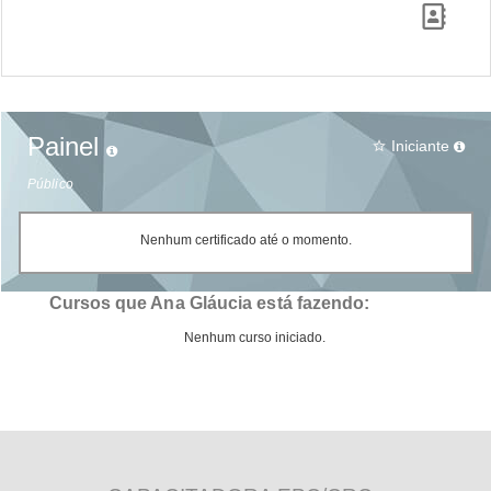
Painel
Iniciante
star_border
Público
Nenhum certificado até o momento.
Cursos que Ana Gláucia está fazendo:
Nenhum curso iniciado.