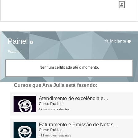
Painel
Iniciante
star_border
Público
Nenhum certificado até o momento.
Cursos que Ana Julia está fazendo:
Atendimento de excelência e
experiência do cliente
Curso Prático
12 minutos restantes
Faturamento e Emissão de Notas
Fiscais
Curso Prático
472 minutos restantes