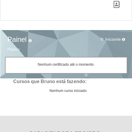
Painel
Iniciante
star_border
Público
Nenhum certificado até o momento.
Cursos que Bruno está fazendo:
Nenhum curso iniciado.