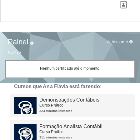
Painel
Iniciante
star_border
Público
Nenhum certificado até o momento.
Cursos que Ana Flávia está fazendo:
Demonstrações Contábeis
Curso Prático
323 minutos restantes
Formação Analista Contábil
Curso Prático
311 minutos restantes