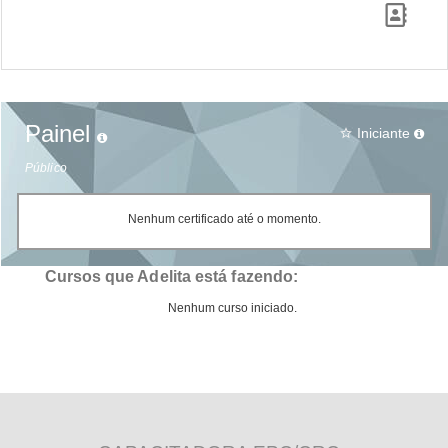
Painel
Iniciante
star_border
Público
Nenhum certificado até o momento.
Cursos que Adelita está fazendo:
Nenhum curso iniciado.