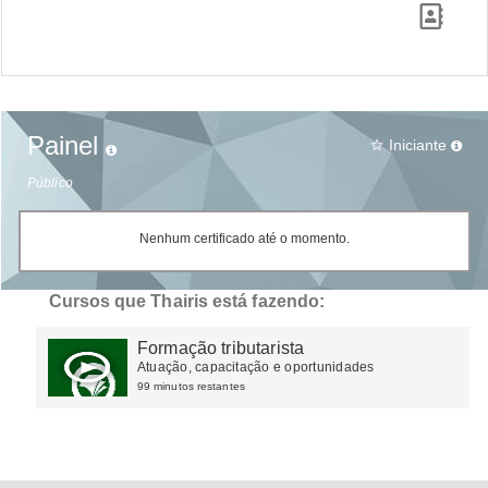
Painel
Iniciante
star_border
Público
Nenhum certificado até o momento.
Cursos que Thairis está fazendo:
Formação tributarista
Atuação, capacitação e oportunidades
99 minutos restantes