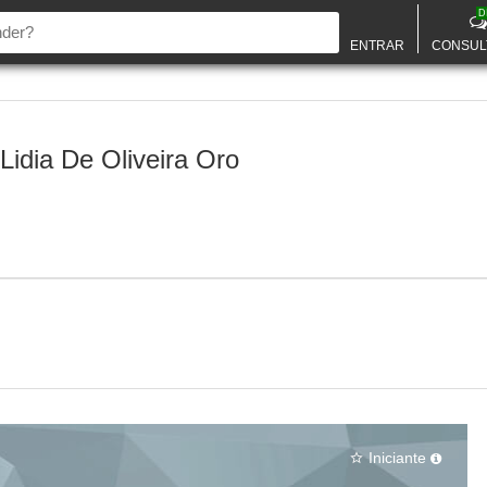
D
ENTRAR
CONSUL
idia De Oliveira Oro
Iniciante
star_border