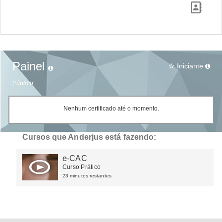
Painel
Iniciante
star_border
Público
Nenhum certificado até o momento.
Cursos que Anderjus está fazendo:
e-CAC
Curso Prático
23 minutos restantes