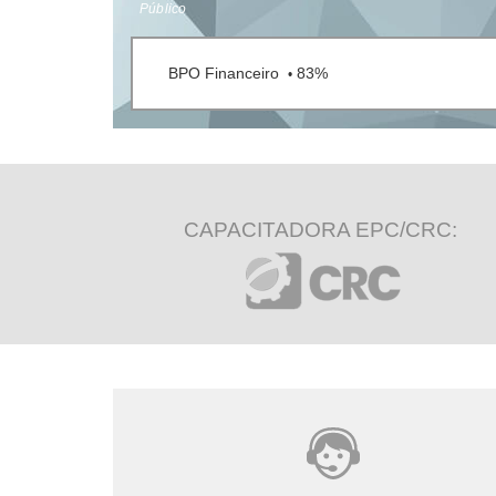
Público
BPO Financeiro
83%
•
CAPACITADORA EPC/CRC: