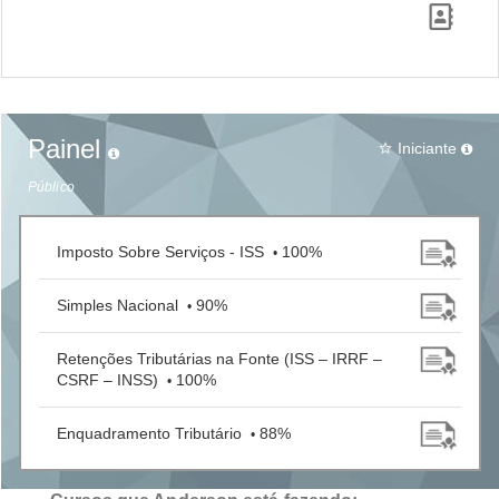
Painel
Iniciante
star_border
Público
Imposto Sobre Serviços - ISS
100%
•
Simples Nacional
90%
•
Retenções Tributárias na Fonte (ISS – IRRF –
CSRF – INSS)
100%
•
Enquadramento Tributário
88%
•