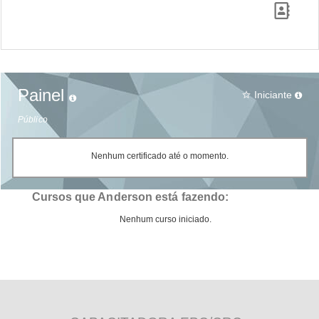
Painel
Iniciante
star_border
Público
Nenhum certificado até o momento.
Cursos que Anderson está fazendo:
Nenhum curso iniciado.