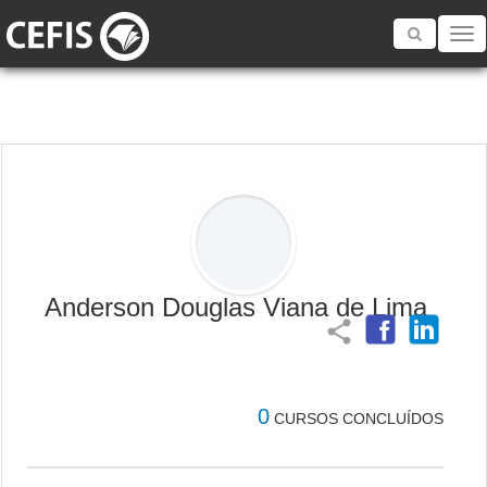
Toggle
navigatio
Anderson Douglas Viana de Lima
share
0
CURSOS CONCLUÍDOS