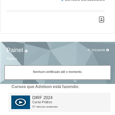
Painel
Iniciante
star_border
Público
Nenhum certificado até o momento.
Cursos que Adelson está fazendo:
DIRF 2024
Curso Prático
57 minutos restantes