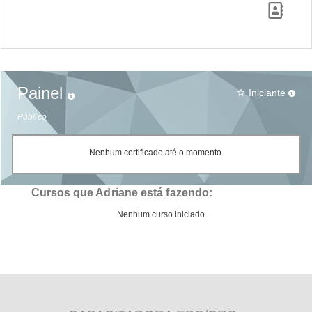
Painel
Iniciante
star_border
Público
Nenhum certificado até o momento.
Cursos que Adriane está fazendo:
Nenhum curso iniciado.