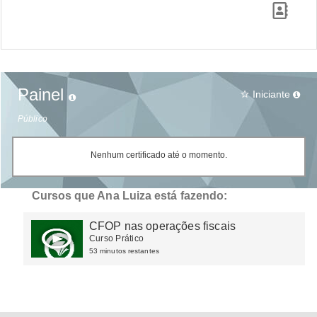
Painel
Iniciante
star_border
Público
Nenhum certificado até o momento.
Cursos que Ana Luiza está fazendo:
CFOP nas operações fiscais
Curso Prático
53 minutos restantes