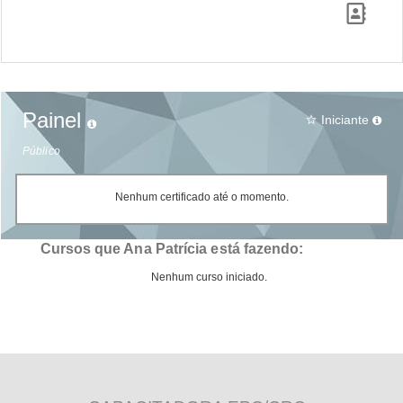
Painel
Iniciante
star_border
Público
Nenhum certificado até o momento.
Cursos que Ana Patrícia está fazendo:
Nenhum curso iniciado.