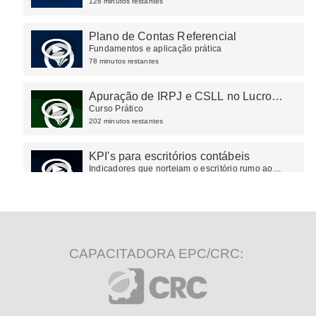
128 minutos restantes
Plano de Contas Referencial
Fundamentos e aplicação prática
78 minutos restantes
Apuração de IRPJ e CSLL no Lucro
Real e no Lucro Presumido
Curso Prático
202 minutos restantes
KPI's para escritórios contábeis
Indicadores que norteiam o escritório rumo ao
sucesso.
47 minutos restantes
CAPACITADORA EPC/CRC: