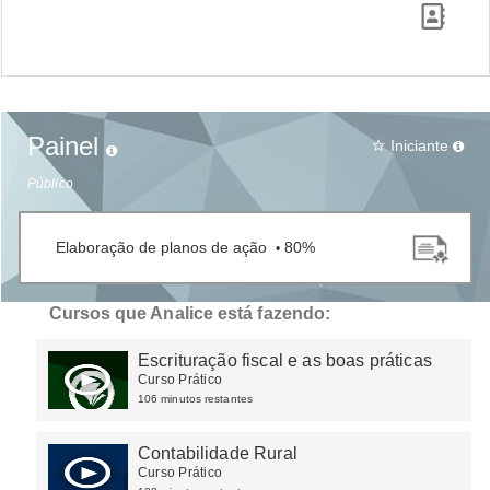
Painel
Iniciante
star_border
Público
Elaboração de planos de ação
80%
•
Cursos que Analice está fazendo:
Escrituração fiscal e as boas práticas
Curso Prático
106 minutos restantes
Contabilidade Rural
Curso Prático