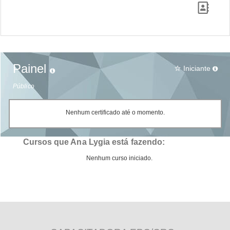
Painel
Iniciante
star_border
Público
Nenhum certificado até o momento.
Cursos que Ana Lygia está fazendo:
Nenhum curso iniciado.