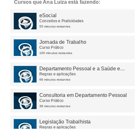
Cursos que Ana Luiza está fazendo:
eSocial
Conceitos e Praticidades
55 minutos restantes
Jornada de Trabalho
Curso Prático
100 minutos restantes
Departamento Pessoal e a Saúde e
Segurança do Trabalho
Regras e aplicações
66 minutos restantes
Consultoria em Departamento Pessoal
Curso Prático
38 minutos restantes
Legislação Trabalhista
Regras e aplicações
71 minutos restantes