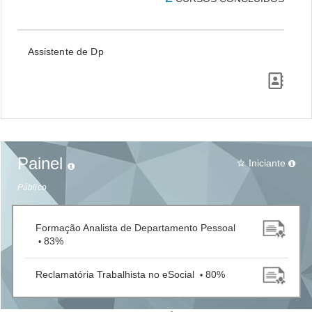
Assistente de Dp
Painel
Iniciante
star_border
Público
Formação Analista de Departamento Pessoal
83%
•
Reclamatória Trabalhista no eSocial
80%
•