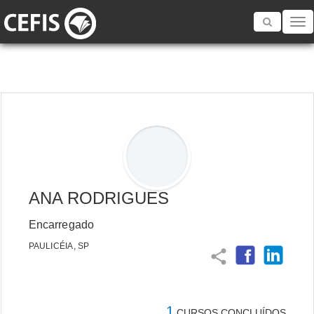
Toggle
navigatio
ANA RODRIGUES
Encarregado
PAULICÉIA, SP
share
1
CURSOS CONCLUÍDOS