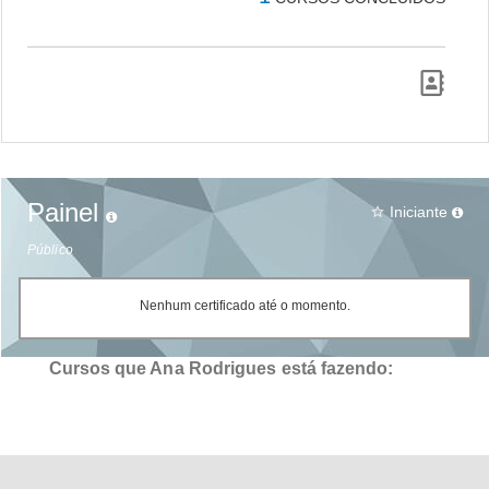
Painel
Iniciante
star_border
Público
Nenhum certificado até o momento.
Cursos que Ana Rodrigues está fazendo: