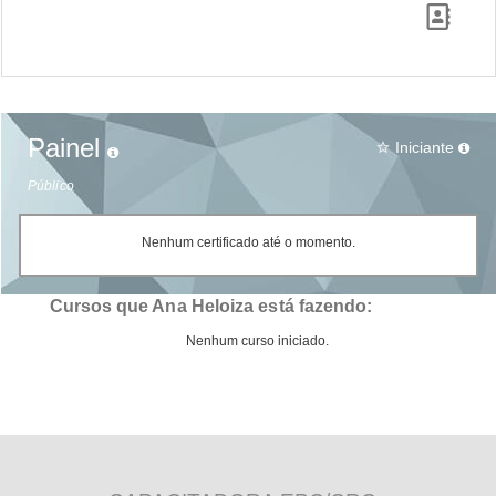
Painel
Iniciante
star_border
Público
Nenhum certificado até o momento.
Cursos que Ana Heloiza está fazendo:
Nenhum curso iniciado.