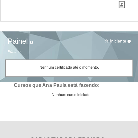
Painel
Iniciante
star_border
Público
Nenhum certificado até o momento.
Cursos que Ana Paula está fazendo:
Nenhum curso iniciado.