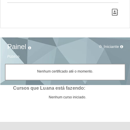
Painel
Iniciante
star_border
Público
Nenhum certificado até o momento.
Cursos que Luana está fazendo:
Nenhum curso iniciado.