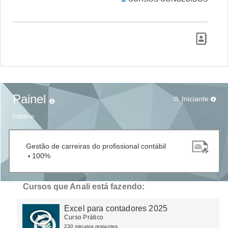
Painel
Iniciante
star_border
Público
Gestão de carreiras do profissional contábil
100%
•
Cursos que Anali está fazendo:
Excel para contadores 2025
Curso Prático
230 minutos restantes