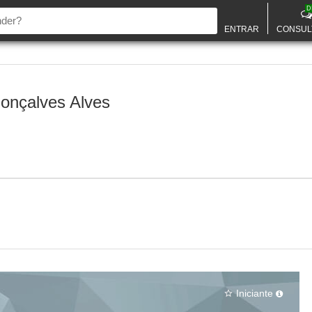
D
ENTRAR
CONSUL
onçalves Alves
Iniciante
star_border